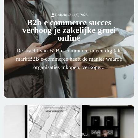
-
Redactie
Aug 9, 2026
B2b e commerce succes
verhoog je zakelijke groei
online
De kracht van B2B e-commerce in een digitale
marktB2B e-commerce heeft de manier waarop
organisaties inkopen, verkope...
-
Redactie
Aug 9, 2026