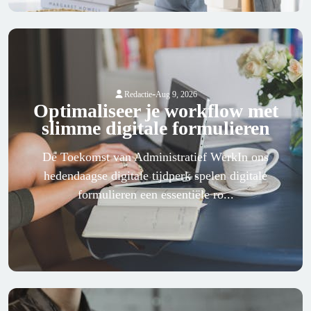
-
Redactie
Aug 9, 2026
Optimaliseer je workflow met
slimme digitale formulieren
De Toekomst van Administratief WerkIn ons
hedendaagse digitale tijdperk spelen digitale
formulieren een essentiële ro...