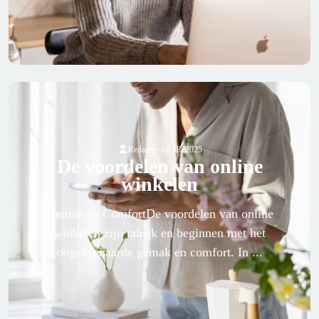
-
Redactie
Jul 18, 2025
De voordelen van online
winkelen
Gemak en ComfortDe voordelen van online
winkelen zijn talrijk en beginnen met het
ongeëvenaarde gemak en comfort. In ...