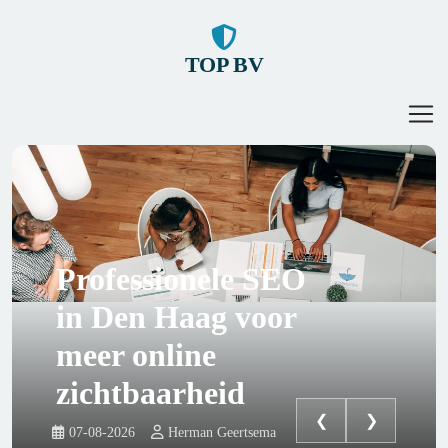
TOP BV
Professionele SEO
in Den Haag voor
meer online
zichtbaarheid
❮
❯
07-08-2026
Herman Geertsema