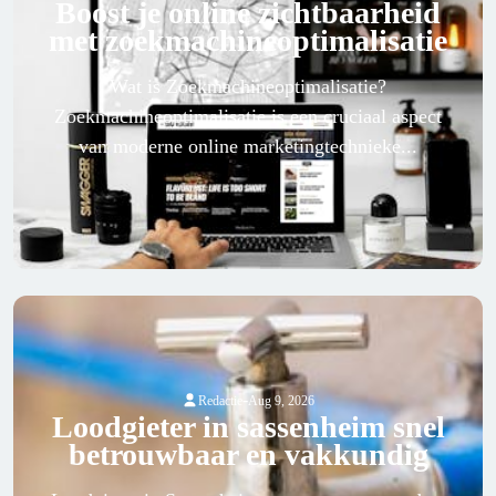
Boost je online zichtbaarheid
met zoekmachineoptimalisatie
Wat is Zoekmachineoptimalisatie?
Zoekmachineoptimalisatie is een cruciaal aspect
van moderne online marketingtechnieke...
-
Redactie
Aug 9, 2026
Loodgieter in sassenheim snel
betrouwbaar en vakkundig