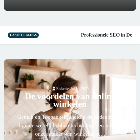
Professionele SEO in Den Haag 
LAATSTE BLOGS
-
Redactie
Jul 18, 2025
De voordelen van online
winkelen
Gemak en ToegankelijkheidIn de hedendaagse
digitale wereld hebben technologie en internet
onze manier van winkelen re...